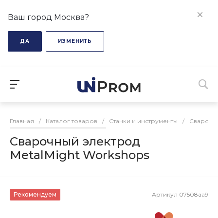
Ваш город Москва?
ДА
ИЗМЕНИТЬ
Главная
/
Каталог товаров
/
Станки и инструменты
/
Сварочн
Сварочный электрод
MetalMight Workshops
Рекомендуем
Артикул
07508aa9