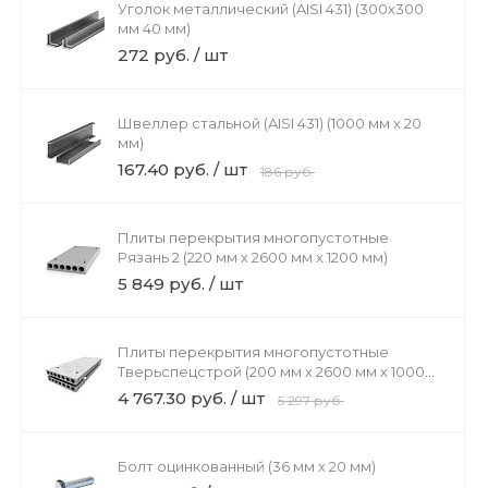
Уголок металлический (AISI 431) (300х300
мм 40 мм)
272 руб. / шт
Швеллер стальной (AISI 431) (1000 мм х 20
мм)
167.40 руб. / шт
186 руб.
Плиты перекрытия многопустотные
Рязань 2 (220 мм х 2600 мм х 1200 мм)
5 849 руб. / шт
Плиты перекрытия многопустотные
Тверьспецстрой (200 мм х 2600 мм х 1000
мм)
4 767.30 руб. / шт
5 297 руб.
Болт оцинкованный (36 мм х 20 мм)