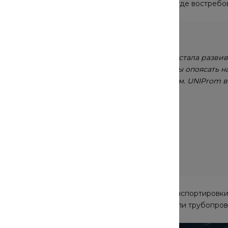
 но и в страны ближнего и дальнего зарубежья, где востре
ачалась в 60-х, когда в Волго-Вятском районе стала разви
звел около 9 млн тонн труб. Этого хватит, чтобы опоясать н
яется, в первую очередь, ее высоким качеством. UNIProm 
дежной продукции.
лександр Пархоменко
равляющий директор UNIProm
сный поставщик продукции для добычи и транспортировки г
олеса, листовой прокат, соединительные детали трубопров