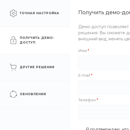
Москва
sale@intecweb.ru
Получить демо-до
ТОЧНАЯ НАСТРОЙКА
Сайт промышленной
КАТАЛ
Демо-доступ позволяет
компании
решения. Вы сможете до
ПОЛУЧИТЬ ДЕМО-
внешний вид, менять цв
ДОСТУП
Главная
/
О компании
Имя
О компании
ДРУГИЕ РЕШЕНИЯ
E-mail
Новости
ОБНОВЛЕНИЯ
Статьи
Телефон
Отзывы
Я подтверждаю, что 