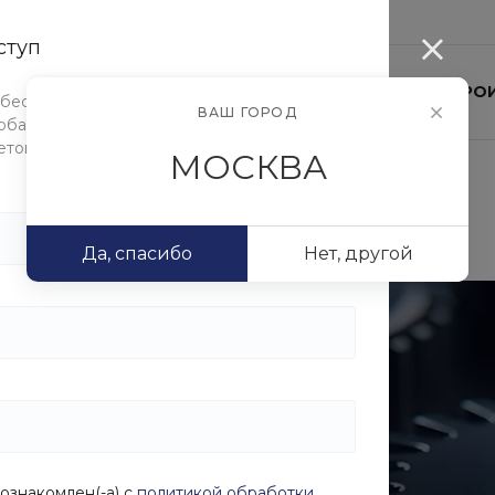
...
ступ
ОГ
УСЛУГИ
КОМПАНИЯ
АКЦИИ
ПРО
 бесплатно протестировать функционал
ВАШ ГОРОД
бавлять элементы и блоки, настраивать их
етовую схему.
МОСКВА
Да, спасибо
Нет, другой
ознакомлен(-а) с
политикой обработки