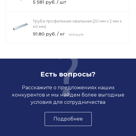
мм)
5 581 руб. / шт
Труба профильная овальная (20 мм х 2 мм х
40 мм)
91.80 руб. / кг
102 руб.
Есть вопросы?
Расскажите о предложениях наших
конкурентов и мы найдем более выгодные
условия для сотрудничества
Подробнее