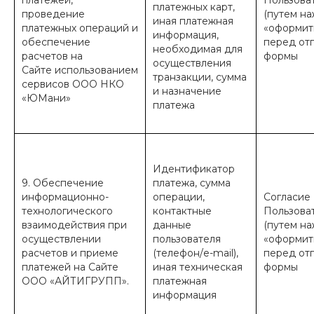
платежей,
Пользова
платежных карт,
проведение
(путем на
иная платежная
платежных операций и
«оформить
информация,
обеспечение
перед от
необходимая для
расчетов на
формы
осуществления
Сайте использованием
транзакции, сумма
сервисов ООО НКО
и назначение
«ЮМани»
платежа
Идентификатор
9. Обеспечение
платежа, сумма
информационно-
операции,
Согласие
технологического
контактные
Пользова
взаимодействия при
данные
(путем на
осуществлении
пользователя
«оформить
расчетов и приеме
(телефон/e-mail),
перед от
платежей на Сайте
иная техническая
формы
ООО «АЙТИГРУПП».
платежная
информация