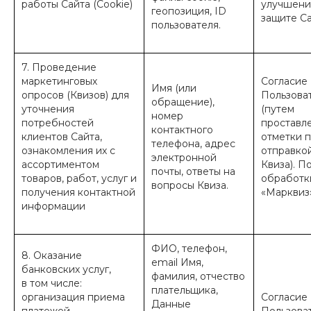
работы Сайта (Cookie)
улучшени
геопозиция, ID
защите Са
пользователя.
7. Проведение
маркетинговых
Согласие
Имя (или
опросов (Квизов) для
Пользова
обращение),
уточнения
(путем
номер
потребностей
проставл
контактного
клиентов Сайта,
отметки 
телефона, адрес
ознакомления их с
отправко
электронной
ассортиментом
Квиза). П
почты, ответы на
товаров, работ, услуг и
обработ
вопросы Квиза.
получения контактной
«Марквиз»
информации
ФИО, телефон,
8. Оказание
email Имя,
банковских услуг,
фамилия, отчество
в том числе:
плательщика,
организация приема
Согласие
Данные