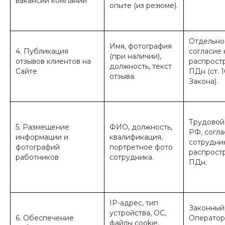
вакансии компании
опыте (из резюме).
Отдельно
Имя, фотография
4. Публикация
согласие 
(при наличии),
отзывов клиентов на
распрост
должность, текст
Сайте
ПДн (ст. 1
отзыва.
Закона).
Трудовой
5. Размещение
ФИО, должность,
РФ, согла
информации и
квалификация,
сотрудни
фотографий
портретное фото
распрост
работников
сотрудника.
ПДн.
IP-адрес, тип
Законный
устройства, ОС,
6. Обеспечение
Оператор
файлы cookie,