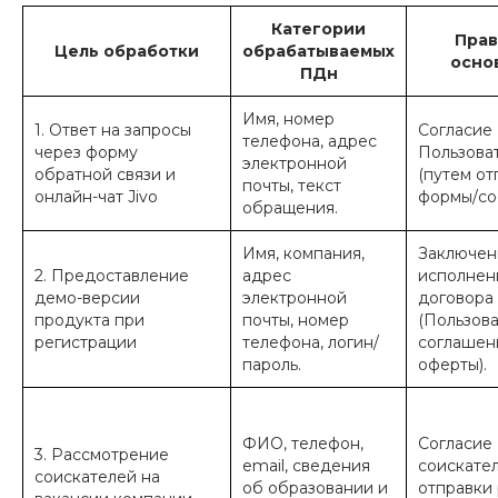
Категории
Прав
Цель обработки
обрабатываемых
осно
ПДн
Имя, номер
1. Ответ на запросы
Согласие
телефона, адрес
через форму
Пользова
электронной
обратной связи и
(путем от
почты, текст
онлайн-чат Jivo
формы/со
обращения.
Имя, компания,
Заключен
2. Предоставление
адрес
исполнен
демо-версии
электронной
договора
продукта при
почты, номер
(Пользова
регистрации
телефона, логин/
соглашени
пароль.
оферты).
ФИО, телефон,
Согласие
3. Рассмотрение
email, сведения
соискател
соискателей на
об образовании и
отправки 