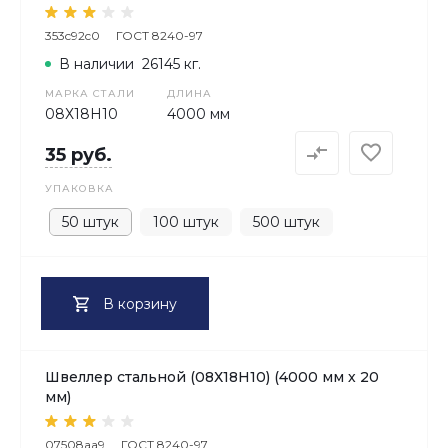
353c92c0
ГОСТ 8240-97
В наличии
26145 кг.
МАРКА СТАЛИ
ДЛИНА
08Х18H10
4000 мм
35 руб.
УПАКОВКА
50 штук
100 штук
500 штук
В корзину
Швеллер стальной (08Х18H10) (4000 мм х 20
мм)
07508aa9
ГОСТ 8240-97