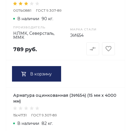
007b0881
ГОСТ 9.307-89
В наличии
90 кг.
ПРОИЗВОДИТЕЛЬ
МАРКА СТАЛИ
НЛМК, Северсталь,
ЭИ654
ММК
789 руб.
В корзину
Арматура оцинкованная (ЭИ654) (15 мм х 4000
мм)
15c41731
ГОСТ 9.307-89
В наличии
82 кг.