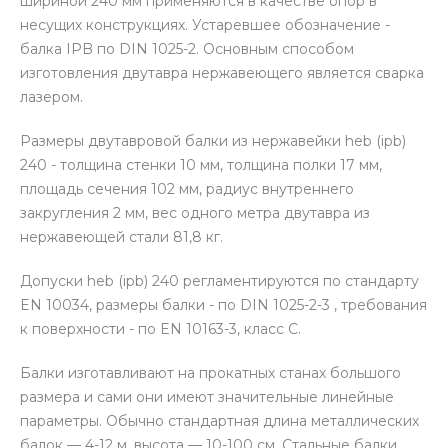
шириной 240 мм применяются в качестве опор в
несущих конструкциях. Устаревшее обозначение -
балка IPB по DIN 1025-2. Основным способом
изготовления двутавра нержавеющего является сварка
лазером.
Размеры двутавровой балки из нержавейки heb (ipb)
240 - толщина стенки 10 мм, толщина полки 17 мм,
площадь сечения 102 мм, радиус внутреннего
закругления 2 мм, вес одного метра двутавра из
нержавеющей стали 81,8 кг.
Допуски heb (ipb) 240 регламентируются по стандарту
EN 10034, размеры балки - по DIN 1025-2-3 , требования
к поверхности - по EN 10163-3, класс С.
Балки изготавливают на прокатных станах большого
размера и сами они имеют значительные линейные
параметры. Обычно стандартная длина металлических
балок — 4-12 м, высота — 10-100 см. Стальные балки