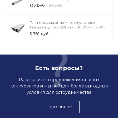
135 руб.
150 руб.
Плиты перекрытия многопустотные
Тверьспецстрой (220 мм х 3000 мм х 1200
мм)
5 781 руб.
Есть вопросы?
Расскажите о предложениях наших
конкурентов и мы найдем более выгодные
условия для сотрудничества
Подробнее