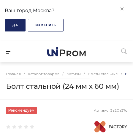
Ваш город Москва?
ДА
ИЗМЕНИТЬ
Главная
/
Каталог товаров
/
Метизы
/
Болты стальные
/
Болт
Болт стальной (24 мм х 60 мм)
Рекомендуем
Артикул
3a20a37c