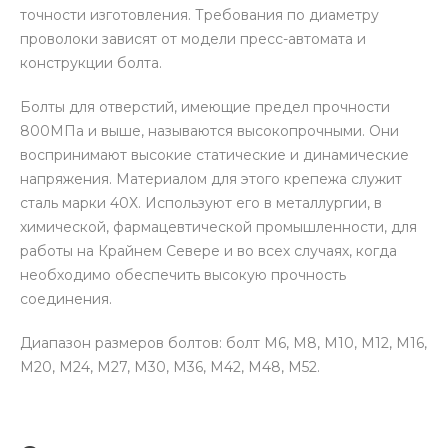
точности изготовления. Требования по диаметру
проволоки зависят от модели пресс-автомата и
конструкции болта.
Болты для отверстий, имеющие предел прочности
800МПа и выше, называются высокопрочными. Они
воспринимают высокие статические и динамические
напряжения. Материалом для этого крепежа служит
сталь марки 40Х. Используют его в металлургии, в
химической, фармацевтической промышленности, для
работы на Крайнем Севере и во всех случаях, когда
необходимо обеспечить высокую прочность
соединения.
Диапазон размеров болтов: болт М6, М8, М10, М12, М16,
М20, М24, М27, М30, М36, М42, М48, М52.