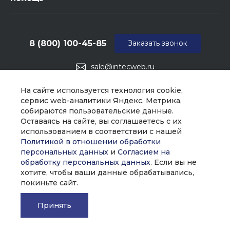
8 (800) 100-45-85
Заказать звонок
sale@intecweb.ru
г. Москва, ул. Люсиновская, д. 39
На сайте используется технология cookie,
сервис web-аналитики Яндекс. Метрика,
собираются пользовательские данные.
Оставаясь на сайте, вы соглашаетесь с их
использованием в соответствии с нашей
Политикой в отношении обработки
персональных данных
и
Согласием на
обработку персональных данных
. Если вы не
хотите, чтобы ваши данные обрабатывались,
покиньте сайт.
Принять
© 2026 Universe, Все права защищены
Главная
Главная
Кабинет
Кабинет
Корзина
Корзина
Избранные
Избранные
Сравнение
Сравнение