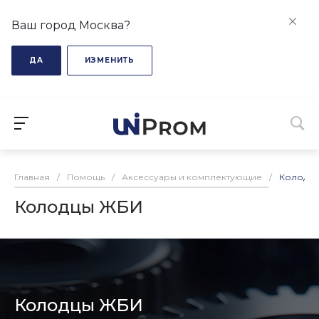
Ваш город Москва?
ДА
ИЗМЕНИТЬ
Главная
/
Помощь
/
Аксессуары и комплектующие
/
Колодц
Колодцы ЖБИ
Колодцы ЖБИ